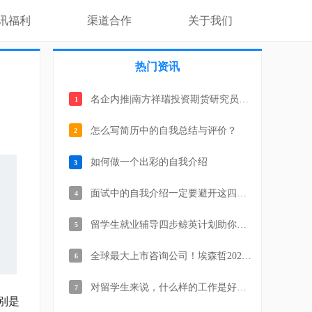
讯福利
渠道合作
关于我们
热门资讯
名企内推|南方祥瑞投资期货研究员8k-15k —留学生就业辅导平台
1
怎么写简历中的自我总结与评价？
2
如何做一个出彩的自我介绍
3
面试中的自我介绍一定要避开这四大坑
4
留学生就业辅导四步鲸英计划助你顺利拿名企Offer
5
全球最大上市咨询公司！埃森哲2022校园招聘正式启动！
6
对留学生来说，什么样的工作是好工作？
7
别是