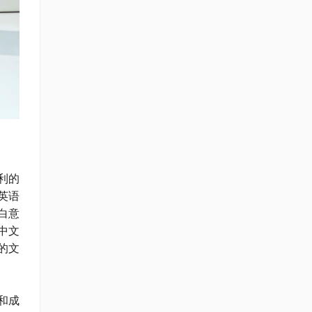
利的
英语
白意
中文
的文
和成