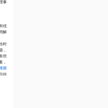
理事
和优
用解
当时
题，
有些
案，
推留
HR