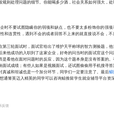
按规则处理问题的细节。你能喝多少酒，社会关系如何强大，处
外企时不要试图隐瞒你的弱项和缺点，也不要太多粉饰你的强项
畅性和连贯性，遇到不会的或者回答不上来的就直接说不会，不
在第三轮面试时，面试官给出了维护天平称球的智力测验题，他
后来他成功的入职到了这家企业，好奇的问当时的面试官这个问
而是看他在面对问题时的反应，因为这个题本身是没有答案的。
响面试成绩；有些人如果是视频面试，还试图偷偷用手机搜寻答
时真诚和坦诚也是一个加分环节，同学们一定要注意了。最后
鲸
r，想通箐英迈入精英的同学可以咨询鲸推留学生就业辅导平台资深
诉反馈