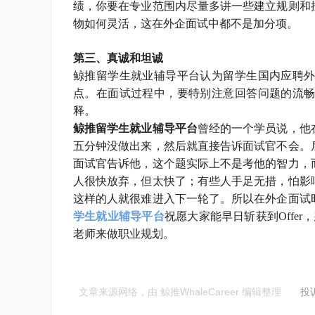
绩，你要在专业范围内尽量多讲一些建立规则和
物如何灵活，这在外企面试中都不是加分项。
第三、真诚和坦诚
鲸推留学生就业辅导平台认为留学生国内应聘
点。在面试过程中，要特别注意回答问题的流
释。
鲸推留学生就业辅导平台
曾经的一个学员说，他
五分钟没做出来，然后就直接告诉面试官不会。
面试官告诉他，这个题实际上不是考他的智力，
人很快放弃，但太快了；有些人手足无措，怕影
这样的人就很难进入下一轮了。所以在外企面试
学生就业辅导平台
祝愿大家能早日斩获到Offe
老师来做职业规划。
文章来源网络，由 鲸推WhaleCareer 编辑整理
投